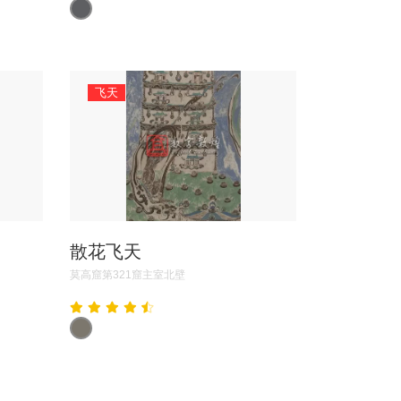
飞天
散花飞天
莫高窟第321窟主室北壁