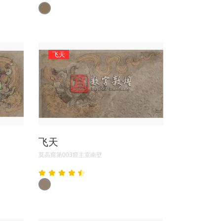
飞天
飞天
莫高窟第003窟主室南壁