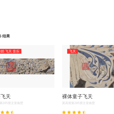
6 结果
舞蹈 飞天 音乐
飞天
乐飞天
裸体童子飞天
第285窟主室南壁
莫高窟第285窟主室南壁