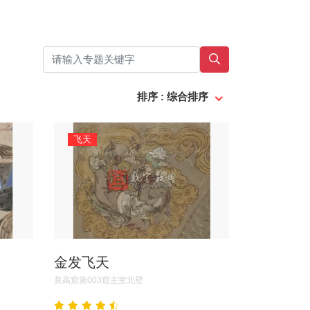
排序 : 综合排序
飞天
金发飞天
莫高窟第003窟主室北壁