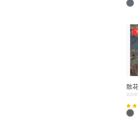
散
莫高窟