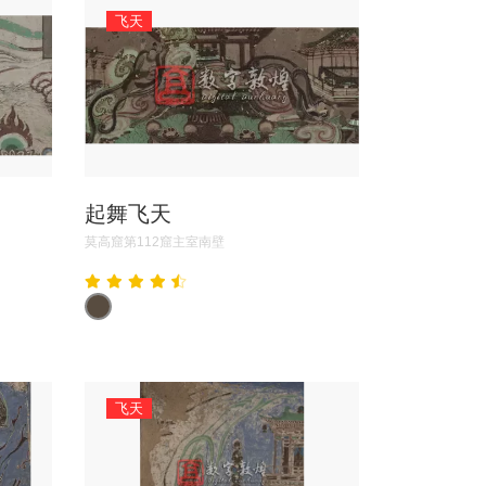
飞天
起舞飞天
莫高窟第112窟主室南壁
飞天