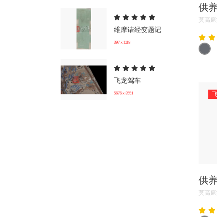
供
莫高窟
维摩诘经变题记
397 x 1118
飞龙驾车
5676 x 3551
供
莫高窟