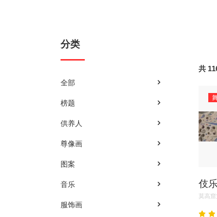
分类
共 11
全部
榜题
供养人
尊像画
图案
伎
音乐
莫高窟
服饰画