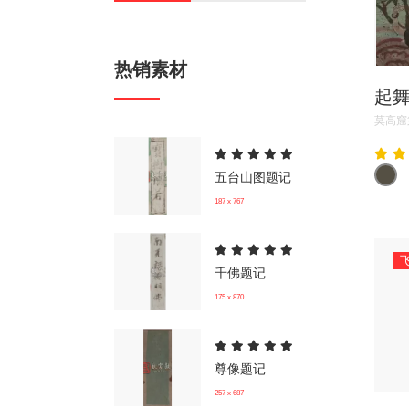
热销素材
起
莫高窟
五台山图题记
187 x 767
千佛题记
175 x 870
尊像题记
257 x 687