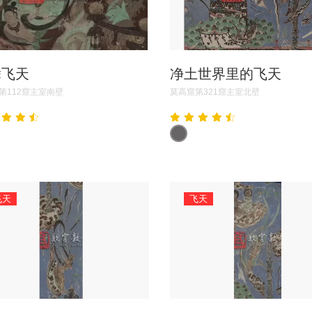
舞飞天
净土世界里的飞天
第112窟主室南壁
莫高窟第321窟主室北壁
飞天
飞天