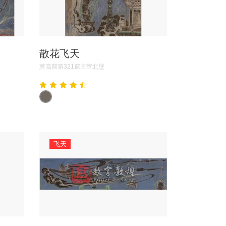
散花飞天
莫高窟第321窟主室北壁
飞天