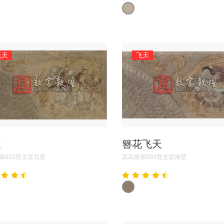
飞天
飞天
天
簪花飞天
第003窟主室北壁
莫高窟第003窟主室南壁