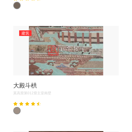
建筑
大殿斗栱
莫高窟第012窟主室南壁