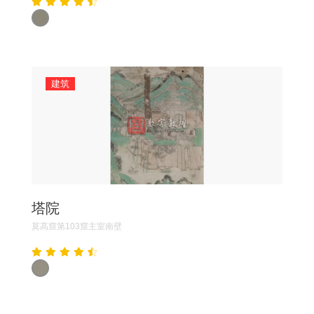
建筑
塔院
莫高窟第103窟主室南壁