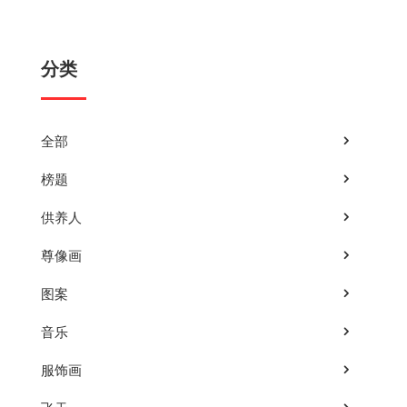
史的形象资料。
分类
全部
榜题
供养人
尊像画
图案
音乐
服饰画