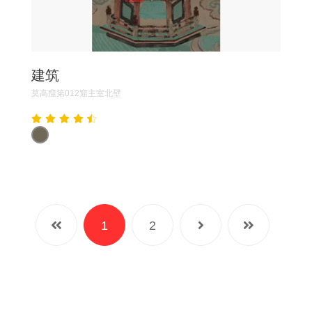
建筑
莫高窟第012窟主室北壁
1
2