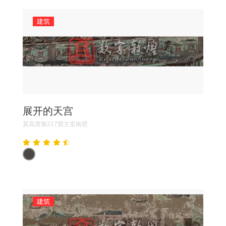
建筑
展开的天宫
莫高窟第217窟主室南壁
建筑