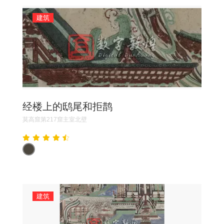
建筑
经楼上的鸱尾和拒鹊
莫高窟第217窟主室北壁
建筑