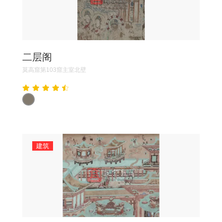
二层阁
莫高窟第103窟主室北壁
建筑