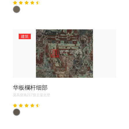
建筑
华板欄杆细部
莫高窟第217窟主室北壁