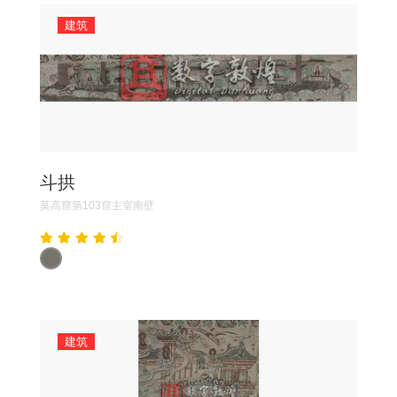
建筑
斗拱
莫高窟第103窟主室南壁
建筑