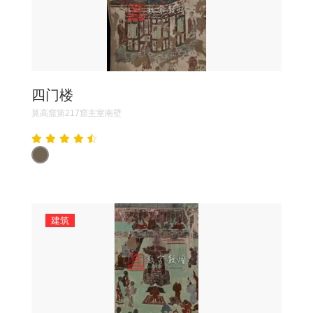
四门楼
莫高窟第217窟主室南壁
建筑