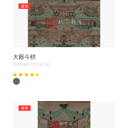
建筑
大殿斗栱
莫高窟第012窟主室北壁
建筑