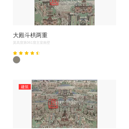
大殿斗栱两重
莫高窟第061窟主室南壁
建筑