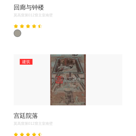
回廊与钟楼
莫高窟第012窟主室南壁
建筑
宫廷院落
莫高窟第012窟主室南壁