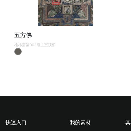
五方佛
榆林窟第003窟主室顶部
快速入口
我的素材
其