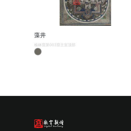
藻井
榆林窟第003窟主室顶部